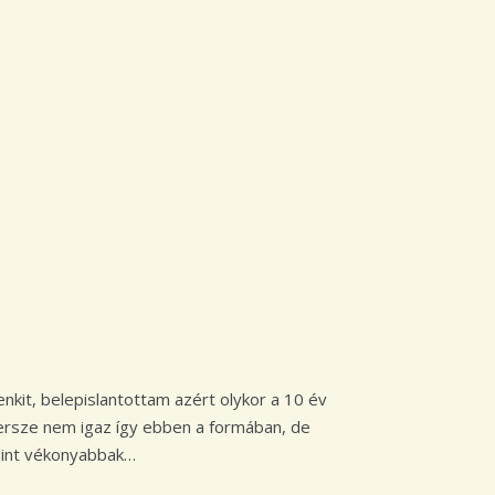
kit, belepislantottam azért olykor a 10 év
 persze nem igaz így ebben a formában, de
 mint vékonyabbak…