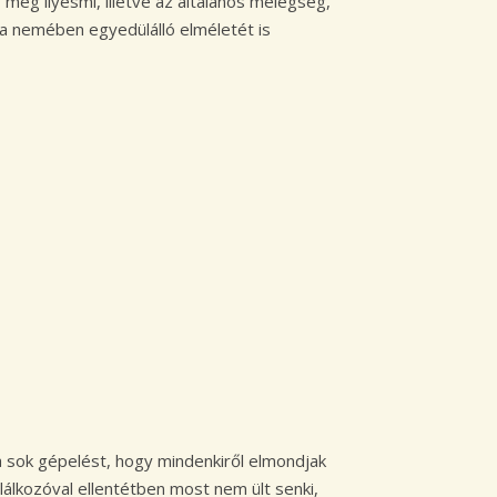
 meg ilyesmi, illetve az általános melegség,
a nemében egyedülálló elméletét is
 sok gépelést, hogy mindenkiről elmondjak
alálkozóval ellentétben most nem ült senki,