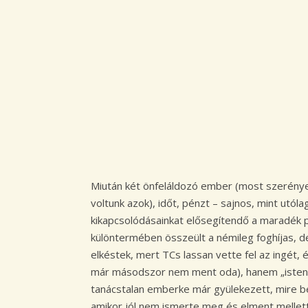
Miután két önfeláldozó ember (most szerény
voltunk azok), időt, pénzt – sajnos, mint utó
kikapcsolódásainkat elősegítendő a maradék pé
különtermében összeült a némileg foghíjas, d
elkéstek, mert TCs lassan vette fel az ingét
már másodszor nem ment oda), hanem „isten b
tanácstalan emberke már gyülekezett, mire b
amikor jól nem ismerte meg és elment melle