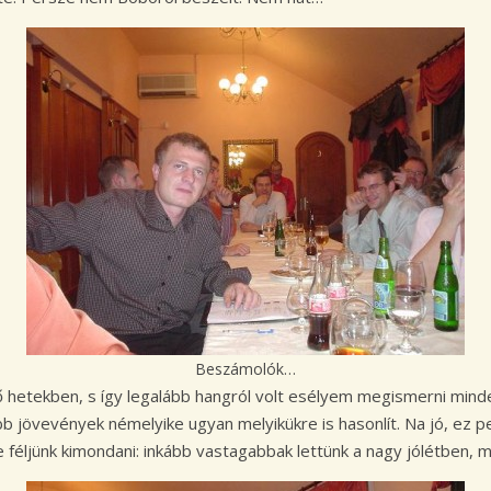
Beszámolók…
etekben, s így legalább hangról volt esélyem megismerni minden
abb jövevények némelyike ugyan melyikükre is hasonlít. Na jó, ez
e féljünk kimondani: inkább vastagabbak lettünk a nagy jólétben,