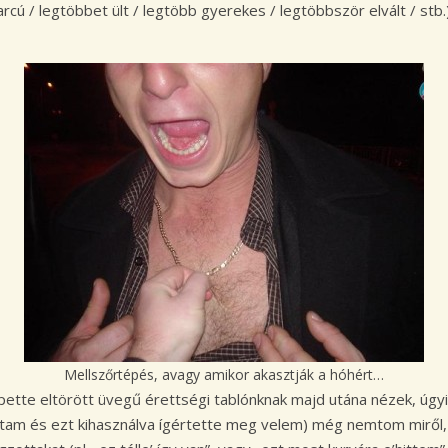
ú / legtöbbet ült / legtöbb gyerekes / legtöbbször elvált / stb
Mellszőrtépés, avagy amikor akasztják a hóhért…
epette eltörött üvegű érettségi tablónknak majd utána nézek, úgy
oltam és ezt kihasználva ígértette meg velem) még nemtom mirő