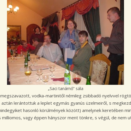
„Saci tanárnő” sála
egszavazott, vodka-martinitől némileg zsibbadó nyelvvel rög
 aztán lerántottuk a leplet egymás gyanús üzelmeiről, s megkezd
a mindegyiket hasonló körülmények között) amelynek keretében min
oros milliomos, vagy éppen hányszor ment tönkre, s végül, de nem 