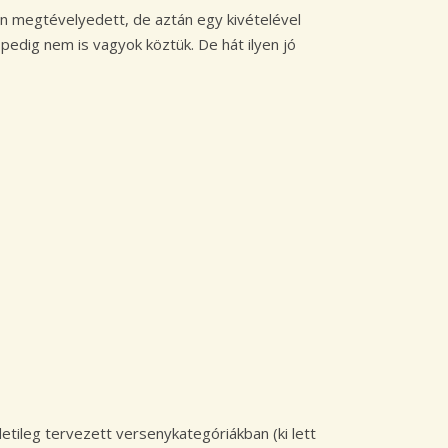
en megtévelyedett, de aztán egy kivételével
edig nem is vagyok köztük. De hát ilyen jó
tileg tervezett versenykategóriákban (ki lett