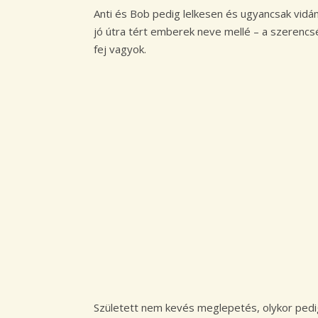
Anti és Bob pedig lelkesen és ugyancsak vidá
jó útra tért emberek neve mellé – a szerencs
fej vagyok.
Született nem kevés meglepetés, olykor pedig