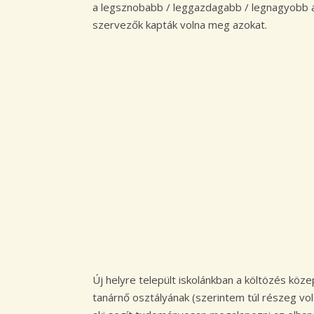
a legsznobabb / leggazdagabb / legnagyobb arc
szervezők kapták volna meg azokat.
Új helyre települt iskolánkban a költözés köz
tanárnő osztályának (szerintem túl részeg v