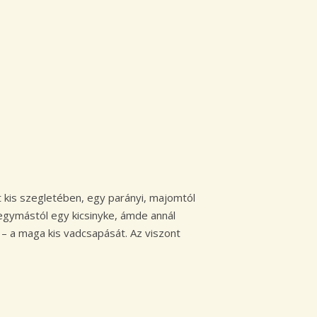
kis szegletében, egy parányi, majomtól
 egymástól egy kicsinyke, ámde annál
e – a maga kis vadcsapását. Az viszont