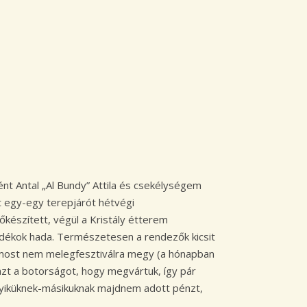
 Antal „Al Bundy” Attila és csekélységem
nt egy-egy terepjárót hétvégi
készített, végül a Kristály étterem
adékok hada. Természetesen a rendezők kicsit
y most nem melegfesztiválra megy (a hónapban
zt a botorságot, hogy megvártuk, így pár
gyiküknek-másikuknak majdnem adott pénzt,