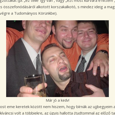
ttakat (pl. „ez télle’ így van”, vagy „ezt most kurvára e’hittem”,
s összefonódásáról alkotott korszakalkotó, s mindez ideig a mag
ül végre a Tudományos Körünkbe).
Már jó a kedv!
most eme keretek között nem hiszem, hogy bírnák az ujjbegyeim a
 kíváncsi volt a többiekre, az úgyis hallotta (tudtommal az előző t