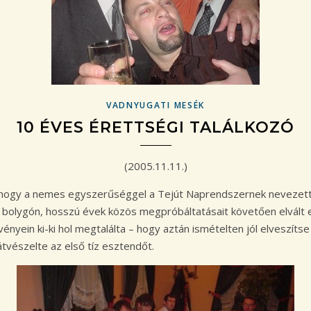
VADNYUGATI MESÉK
10 ÉVES ÉRETTSÉGI TALÁLKOZÓ
(2005.11.11.)
 hogy a nemes egyszerűséggel a Tejút Naprendszernek nevezett 
ált bolygón, hosszú évek közös megpróbáltatásait követően elvált
vényein ki-ki hol megtalálta – hogy aztán ismételten jól elveszíts
átvészelte az első tíz esztendőt.