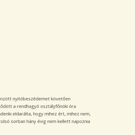
tönzött nyitóbeszédemet követően
ődött a rendhagyó osztályfőnöki óra
denki eldarálta, hogy mihez ért, mihez nem,
utolsó sorban hány évig nem kellett napoznia