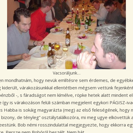
Vacsoráljunk…
en mondhatnám, hogy nevük említésre sem érdemes, de egyébként
lag kiderült, várakozásunkkal ellentétben mégsem vettünk fejenké
nzből -, s fáradságot nem kímélve, röpke hetek alatt mindent elő
e így is várakozáson felüli számban megjelent egykori PÁGISZ-iv
, és Habba is sokáig magyarázta (meg) az első feleségének, hog
izony, de tényleg” osztálytalálkozóra, mi meg ugye elkövettük a
eestünk. Bob némi rosszindulattal megjegyezte, hogy ekkorra e
tte. Persze nem Bobóról beszélt. Nem hát…