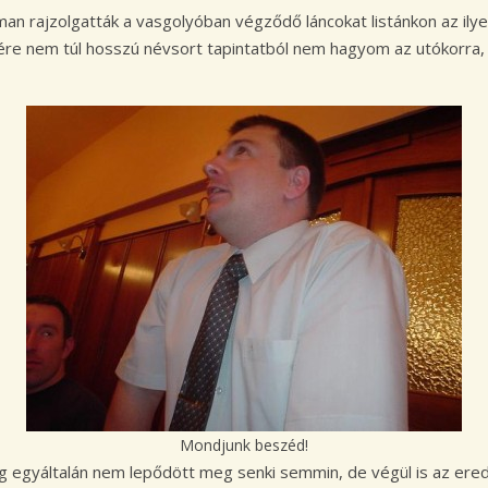
man rajzolgatták a vasgolyóban végződő láncokat listánkon az ily
ére nem túl hosszú névsort tapintatból nem hagyom az utókorra, p
Mondjunk beszéd!
 egyáltalán nem lepődött meg senki semmin, de végül is az erede