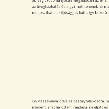
aki segít tudományosan megalapozni az elhangzo
az üvegházhatás és a gyirmóti tehenek hárma
megoszthatja az ifjúsággal, hátha így beker
De visszakanyarodva az osztálytalálkozóra, 
mindent, amit hallottam, ráadásul aki eljött és