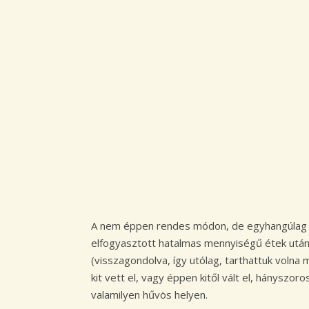
A nem éppen rendes módon, de egyhangúlag m
elfogyasztott hatalmas mennyiségű étek után
(visszagondolva, így utólag, tarthattuk voln
kit vett el, vagy éppen kitől vált el, hánysz
valamilyen hűvös helyen.