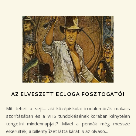
AZ ELVESZETT ECLOGA FOSZTOGATÓI
Mit tehet a sejt... aki középiskolai irodalomórák makacs
szorításában és a VHS tündöklésének korában kénytelen
tengetni mindennapjait? Mivel a pennák még messze
elkerülték, a billentyűzet látta kárát. S az olvasó...