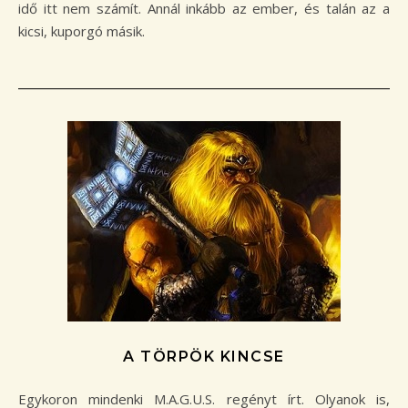
idő itt nem számít. Annál inkább az ember, és talán az a
kicsi, kuporgó másik.
A TÖRPÖK KINCSE
Egykoron mindenki M.A.G.U.S. regényt írt. Olyanok is,