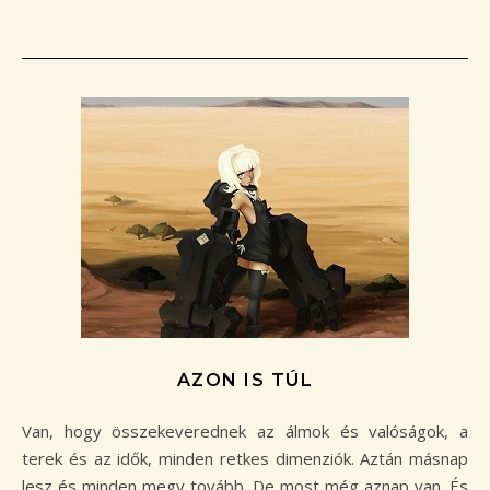
AZON IS TÚL
Van, hogy összekeverednek az álmok és valóságok, a
terek és az idők, minden retkes dimenziók. Aztán másnap
lesz és minden megy tovább. De most még aznap van. És