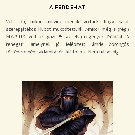
A FERDEHÁT
Volt idő, mikor annyira menők voltunk, hogy saját
szerepjátékos klubot működtettünk. Amikor még a (régi)
M.A.G.U.S. volt az igazi. És az első regények. Például "A
renegát", amelynek jól felépített, ámde borongós
története némi vidámításért kiáltozott. Nem túl sokáig.