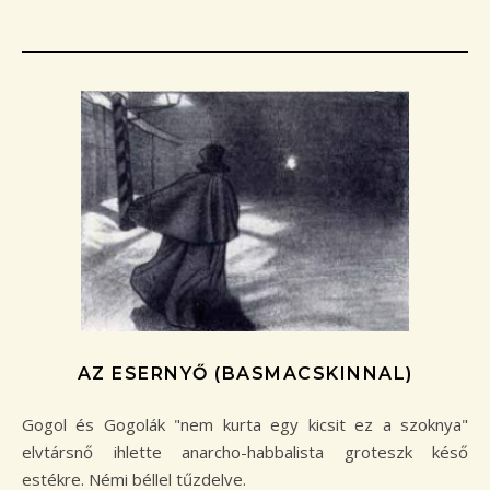
AZ ESERNYŐ (BASMACSKINNAL)
Gogol és Gogolák "nem kurta egy kicsit ez a szoknya"
elvtársnő ihlette anarcho-habbalista groteszk késő
estékre. Némi béllel tűzdelve.