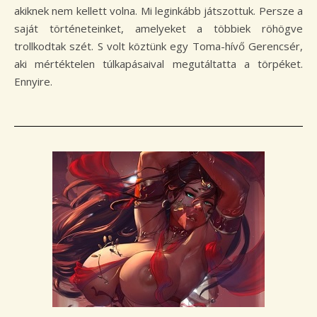
akiknek nem kellett volna. Mi leginkább játszottuk. Persze a
saját történeteinket, amelyeket a többiek röhögve
trollkodtak szét. S volt köztünk egy Toma-hívő Gerencsér,
aki mértéktelen túlkapásaival megutáltatta a törpéket.
Ennyire.