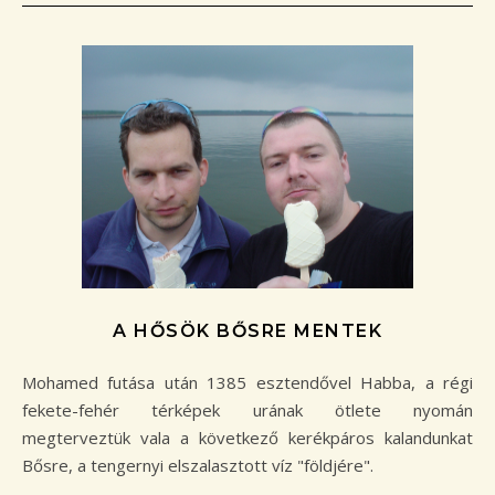
A HŐSÖK BŐSRE MENTEK
Mohamed futása után 1385 esztendővel Habba, a régi
fekete-fehér térképek urának ötlete nyomán
megterveztük vala a következő kerékpáros kalandunkat
Bősre, a tengernyi elszalasztott víz "földjére".