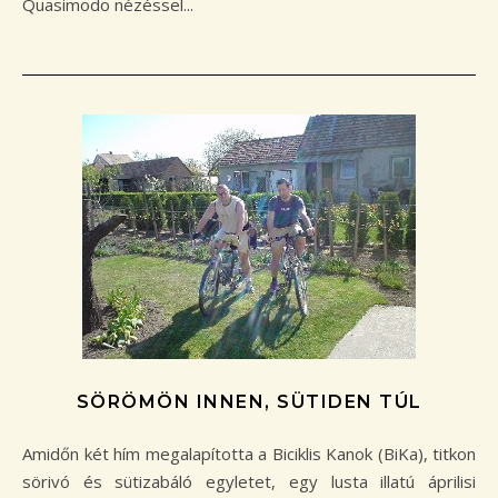
Quasimodo nézéssel...
SÖRÖMÖN INNEN, SÜTIDEN TÚL
Amidőn két hím megalapította a Biciklis Kanok (BiKa), titkon
sörivó és sütizabáló egyletet, egy lusta illatú áprilisi