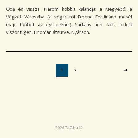
Oda és vissza. Három hobbit kalandjai a Megyéből a
Végzet Városába (a végzetről Ferenc Ferdinánd mesél
majd többet az égi péknél). Sárkány nem volt, birkák
viszont igen. Finoman átsütve. Nyárson.
1
2
2026 TaZ.hu ©