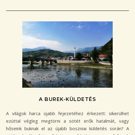
A BUREK-KÜLDETÉS
A világok harca újabb fejezetéhez érkezett: sikerülhet
ezúttal végleg megtörni a sötét erők hatalmát, vagy
hőseink buknak el az újabb boszniai küldetés során? A