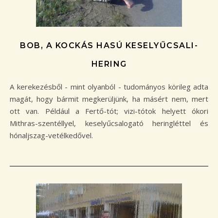
BOB, A KOCKÁS HASÚ KESELYŰCSALI-
HERING
A kerekezésből - mint olyanból - tudományos körileg adta
magát, hogy bármit megkerüljünk, ha másért nem, mert
ott van. Például a Fertő-tót; vizi-tótok helyett ókori
Mithras-szentéllyel, keselyűcsalogató heringléttel és
hónaljszag-vetélkedővel.