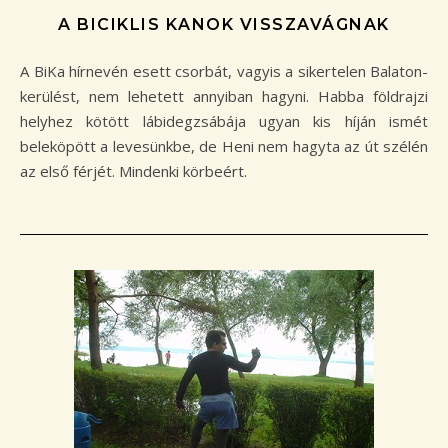
A BICIKLIS KANOK VISSZAVÁGNAK
A BiKa hírnevén esett csorbát, vagyis a sikertelen Balaton-
kerülést, nem lehetett annyiban hagyni. Habba földrajzi
helyhez kötött lábidegzsábája ugyan kis híján ismét
beleköpött a levesünkbe, de Heni nem hagyta az út szélén
az első férjét. Mindenki körbeért.