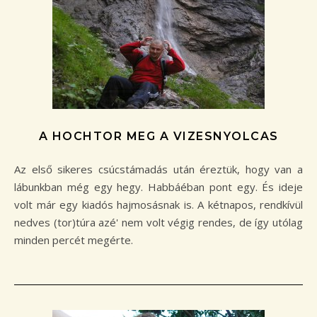
A HOCHTOR MEG A VIZESNYOLCAS
Az első sikeres csúcstámadás után éreztük, hogy van a
lábunkban még egy hegy. Habbáéban pont egy. És ideje
volt már egy kiadós hajmosásnak is. A kétnapos, rendkívül
nedves (tor)túra azé' nem volt végig rendes, de így utólag
minden percét megérte.