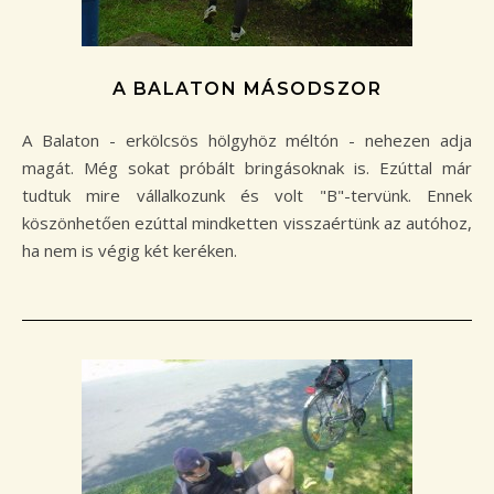
A BALATON MÁSODSZOR
A Balaton - erkölcsös hölgyhöz méltón - nehezen adja
magát. Még sokat próbált bringásoknak is. Ezúttal már
tudtuk mire vállalkozunk és volt "B"-tervünk. Ennek
köszönhetően ezúttal mindketten visszaértünk az autóhoz,
ha nem is végig két keréken.