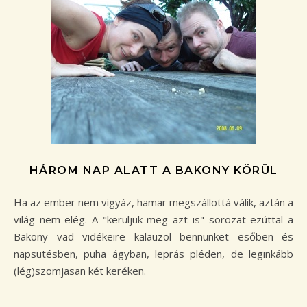
HÁROM NAP ALATT A BAKONY KÖRÜL
Ha az ember nem vigyáz, hamar megszállottá válik, aztán a
világ nem elég. A "kerüljük meg azt is" sorozat ezúttal a
Bakony vad vidékeire kalauzol bennünket esőben és
napsütésben, puha ágyban, leprás pléden, de leginkább
(lég)szomjasan két keréken.