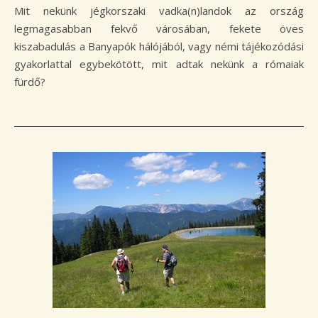
Mit nekünk jégkorszaki vadka(n)landok az ország
legmagasabban fekvő városában, fekete öves
kiszabadulás a Banyapók hálójából, vagy némi tájékozódási
gyakorlattal egybekötött, mit adtak nekünk a rómaiak
fürdő?