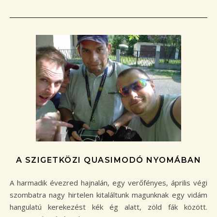
A SZIGETKÖZI QUASIMODÓ NYOMÁBAN
A harmadik évezred hajnalán, egy verőfényes, április végi
szombatra nagy hirtelen kitaláltunk magunknak egy vidám
hangulatú kerekezést kék ég alatt, zöld fák között.