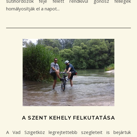
sütihordozók feje felett rendkívül gonosz fellegek
homályosítják el a napot...
A SZENT KEHELY FELKUTATÁSA
A Vad Szigetköz legrejtettebb szegleteit is bejártuk