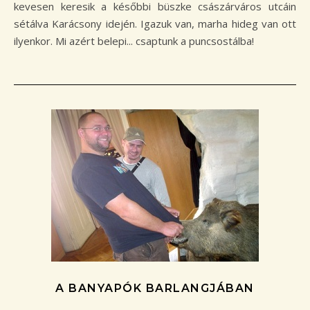
kevesen keresik a későbbi büszke császárváros utcáin
sétálva Karácsony idején. Igazuk van, marha hideg van ott
ilyenkor. Mi azért belepi... csaptunk a puncsostálba!
A BANYAPÓK BARLANGJÁBAN