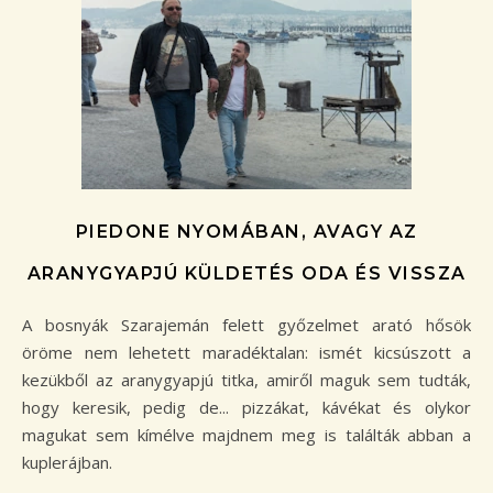
PIEDONE NYOMÁBAN, AVAGY AZ
ARANYGYAPJÚ KÜLDETÉS ODA ÉS VISSZA
A bosnyák Szarajemán felett győzelmet arató hősök
öröme nem lehetett maradéktalan: ismét kicsúszott a
kezükből az aranygyapjú titka, amiről maguk sem tudták,
hogy keresik, pedig de... pizzákat, kávékat és olykor
magukat sem kímélve majdnem meg is találták abban a
kuplerájban.