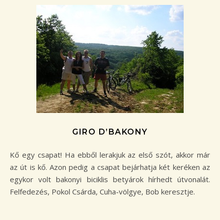
GIRO D’BAKONY
Kő egy csapat! Ha ebből lerakjuk az első szót, akkor már
az út is kő. Azon pedig a csapat bejárhatja két keréken az
egykor volt bakonyi biciklis betyárok hírhedt útvonalát.
Felfedezés, Pokol Csárda, Cuha-völgye, Bob keresztje.