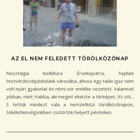
AZ EL NEM FELEDETT TÖRÖLKÖZŐNAP
Nosztalgia biciklitúra Érsekújvárra, hajdani
testvér(közép)iskolánk városába, ahova egy talán igaz sem
volt nyári gyakorlat és némi sör emléke vezetett. Valamivel
jobban, mint Habba, aki megint elnézte a térképet. Itt-ott...
S tettük mindezt vala a nemzetközi törölközőnapon,
tökéletlenségünkben csütörtök helyett pénteken.